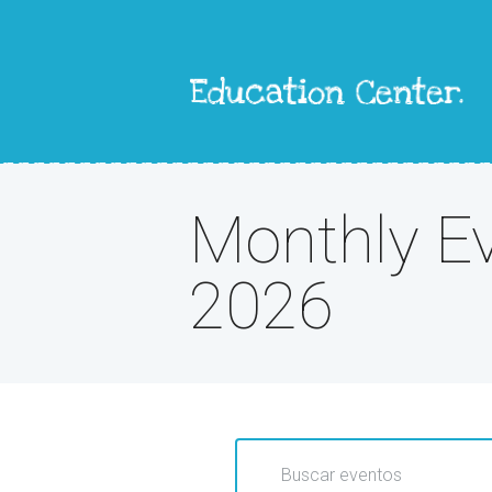
Monthly Ev
2026
N
I