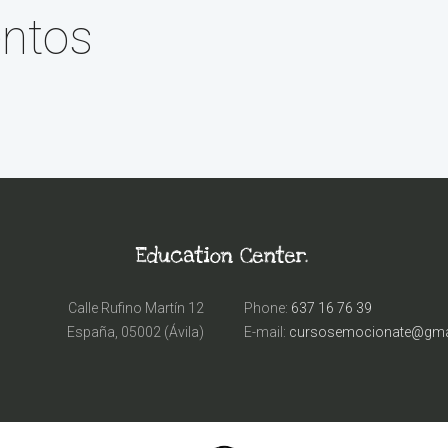
entos
Calle Rufino Martín 12
Phone:
637 16 76 39
España, 05002 (Ávila)
E-mail:
cursosemocionate@gma